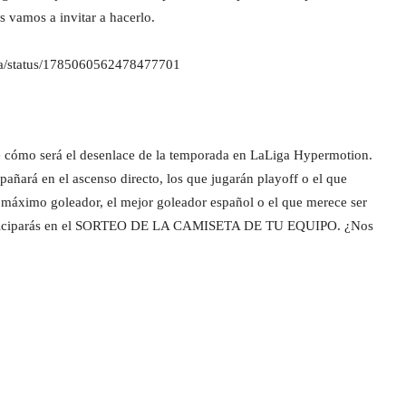
 os vamos a invitar a hacerlo.
nda/status/1785060562478477701
de cómo será el desenlace de la temporada en LaLiga Hypermotion.
rá en el ascenso directo, los que jugarán playoff o el que
l máximo goleador, el mejor goleador español o el que merece ser
o, participarás en el SORTEO DE LA CAMISETA DE TU EQUIPO. ¿Nos