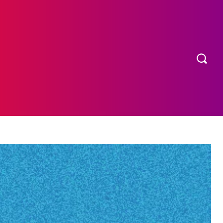
OS
MORE