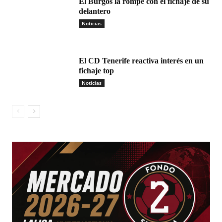
El Burgos la rompe con el fichaje de su
delantero
Noticias
El CD Tenerife reactiva interés en un
fichaje top
Noticias