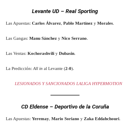
Levante UD – Real Sporting
Las Apuestas:
Carlos Álvarez
,
Pablo Martínez
y
Morales
.
Las Gangas:
Manu Sánchez
y
Nico Serrano
.
Las Ventas:
Kochorashvili
y
Dubasin
.
La Predicción:
All in
al Levante (
2-0
).
LESIONADOS Y SANCIONADOS LALIGA HYPERMOTION
CD Eldense – Deportivo de la Coruña
Las Apuestas:
Yeremay
,
Mario Soriano
y
Zaka Eddahchouri
.