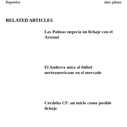
Deportivo
clave jabata
RELATED ARTICLES
Las Palmas negocia un fichaje con el
Arsenal
El Andorra mira al fútbol
norteamericano en el mercado
Córdoba CF: un mirlo como posible
fichaje