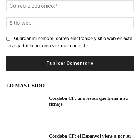
Co
ele
Sit
we
Guardar mi nombre, correo electrónico y sitio web en este
navegador la próxima vez que comente.
LO MÁS LEÍDO
Córdoba CF: una lesión que frena a su
fichaje
Córdoba CF: el Espanyol viene a por su