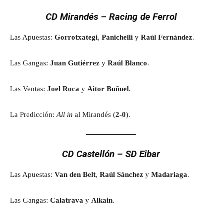
CD Mirandés – Racing de Ferrol
Las Apuestas:
Gorrotxategi
,
Panichelli
y
Raúl Fernández
.
Las Gangas:
Juan Gutiérrez
y
Raúl Blanco
.
Las Ventas:
Joel Roca
y
Aitor Buñuel
.
La Predicción:
All in
al Mirandés (
2-0
).
CD Castellón – SD Eibar
Las Apuestas:
Van den Belt
,
Raúl Sánchez
y
Madariaga
.
Las Gangas:
Calatrava
y
Alkain
.