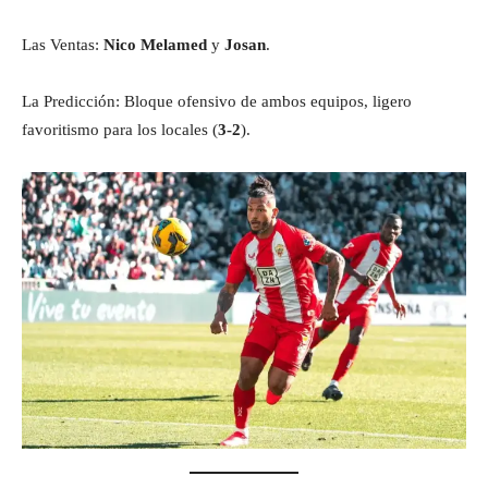
Las Ventas:
Nico Melamed
y
Josan
.
La Predicción: Bloque ofensivo de ambos equipos, ligero
favoritismo para los locales (
3-2
).