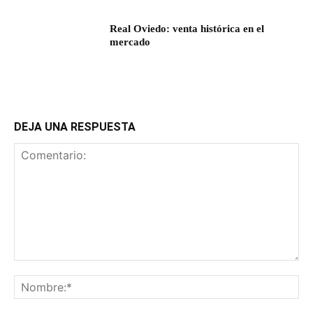
Real Oviedo: venta histórica en el
mercado
DEJA UNA RESPUESTA
Comentario:
No