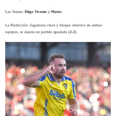
Las Ventas:
Íñigo Vicente
y
Matos
.
La Predicción: Jugadores clave y bloque ofensivo de ambos
equipos, se espera un partido igualado (
2-2
).