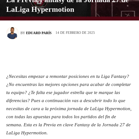
LaLiga Hypermotion
14 DE FEBRERO DE 2025
BY
EDUARD PARÍS
¿Necesitas empezar a remontar posiciones en tu Liga Fantasy?
¿No encuentras las mejores opciones para acabar de completar
tu equipo? ¿Te falta ese jugador estrella que te marque las
diferencias? Pues a continuación vas a descubrir todo lo que
necesitas de cara a la próxima jornada de LaLiga Hypermotion,
con todas las apuestas para todos los partidos del fin de
semana.
Esta es la Previa en clave Fantasy de la Jornada 27 de
LaLiga Hypermotion.