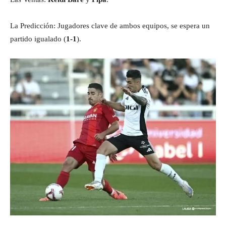
La Predicción: Jugadores clave de ambos equipos, se espera un
partido igualado (
1-1
).