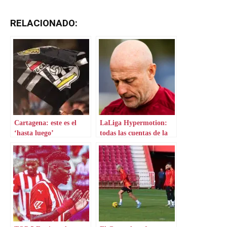
RELACIONADO:
Cartagena: este es el
LaLiga Hypermotion:
‘hasta luego’
todas las cuentas de la
Jornada 41