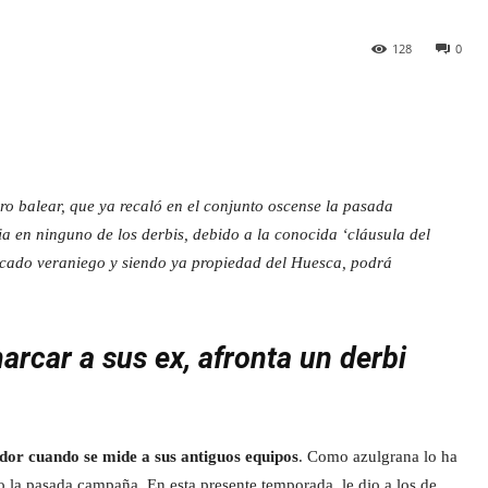
128
0
ero balear, que ya recaló en el conjunto oscense la pasada
ia en ninguno de los derbis, debido a la conocida ‘cláusula del
ercado veraniego y siendo ya propiedad del Huesca, podrá
arcar a sus ex, afronta un derbi
ador cuando se mide a sus antiguos equipos
. Como azulgrana lo ha
 la pasada campaña. En esta presente temporada, le dio a los de