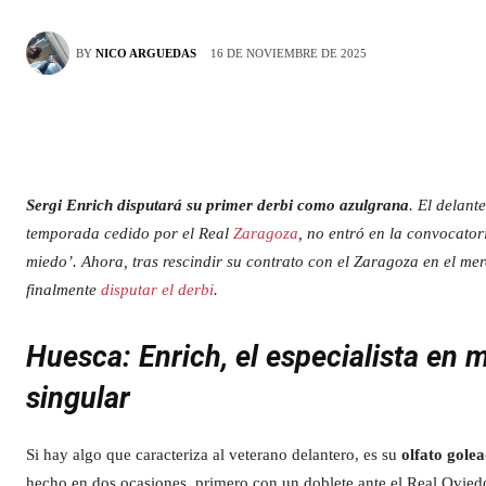
16 DE NOVIEMBRE DE 2025
BY
NICO ARGUEDAS
Sergi Enrich disputará su primer derbi como azulgrana
. El delant
temporada cedido por el Real
Zaragoza
, no entró en la convocator
miedo’. Ahora, tras rescindir su contrato con el Zaragoza en el m
finalmente
disputar el derbi
.
Huesca: Enrich, el especialista en m
singular
Si hay algo que caracteriza al veterano delantero, es su
olfato gole
hecho en dos ocasiones, primero con un doblete ante el Real Oviedo