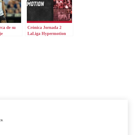
rca de su
Crónica Jornada 2
je
LaLiga Hypermotion
ca.