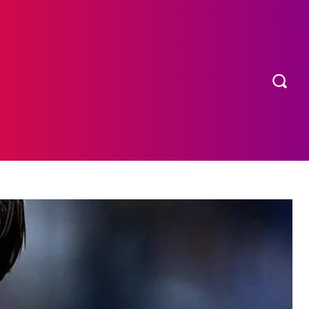
OS
MORE