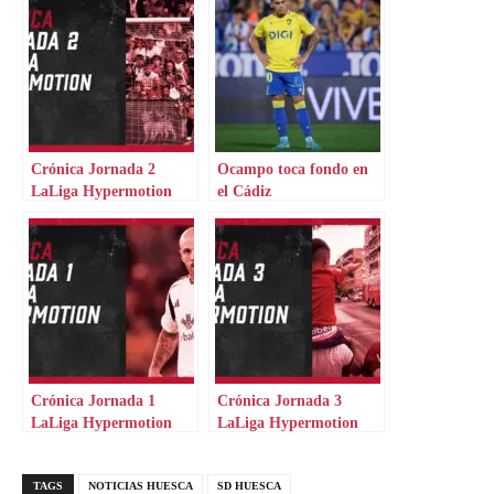
Crónica Jornada 2
Ocampo toca fondo en
LaLiga Hypermotion
el Cádiz
Crónica Jornada 1
Crónica Jornada 3
LaLiga Hypermotion
LaLiga Hypermotion
TAGS
NOTICIAS HUESCA
SD HUESCA