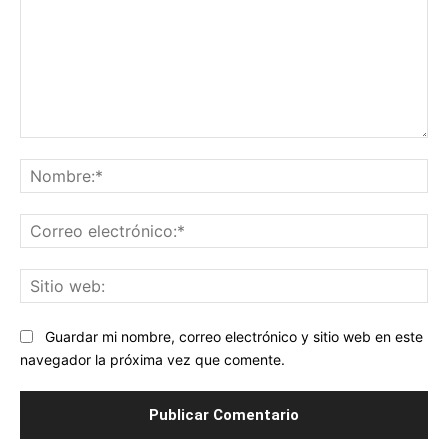
Comentario:
No
Co
ele
Sit
we
Guardar mi nombre, correo electrónico y sitio web en este
navegador la próxima vez que comente.