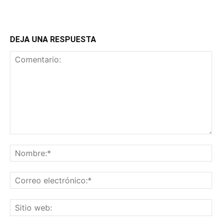
DEJA UNA RESPUESTA
Comentario:
No
Co
ele
Sit
we