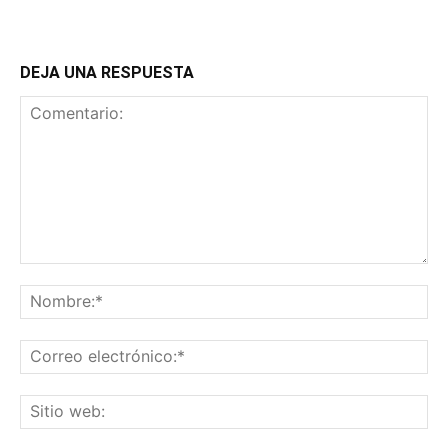
DEJA UNA RESPUESTA
Comentario:
No
Co
ele
Sit
we