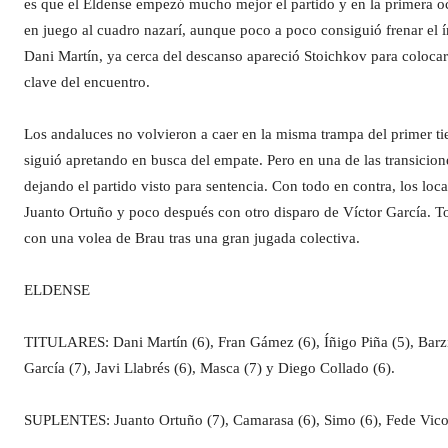
es que el Eldense empezó mucho mejor el partido y en la primera oca
en juego al cuadro nazarí, aunque poco a poco consiguió frenar el í
Dani Martín, ya cerca del descanso apareció Stoichkov para coloca
clave del encuentro.
Los andaluces no volvieron a caer en la misma trampa del primer ti
siguió apretando en busca del empate. Pero en una de las transicione
dejando el partido visto para sentencia. Con todo en contra, los lo
Juanto Ortuño y poco después con otro disparo de Víctor García. To
con una volea de Brau tras una gran jugada colectiva.
ELDENSE
TITULARES: Dani Martín (6), Fran Gámez (6), Íñigo Piña (5), Barzi
García (7), Javi Llabrés (6), Masca (7) y Diego Collado (6).
SUPLENTES: Juanto Ortuño (7), Camarasa (6), Simo (6), Fede Vico 