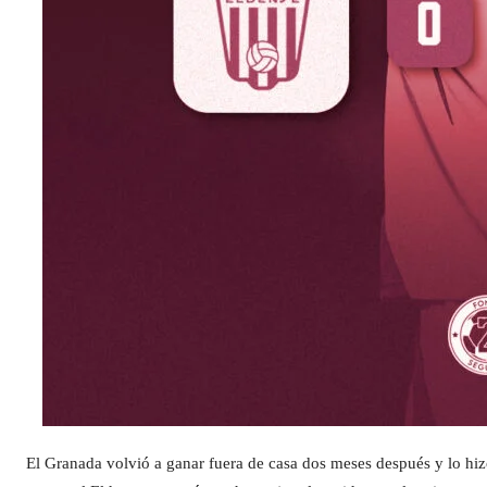
El Granada volvió a ganar fuera de casa dos meses después y lo hiz