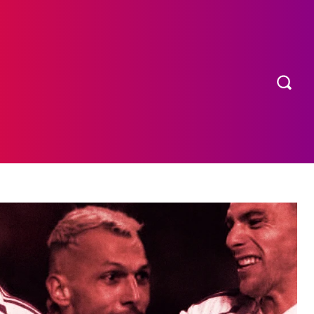
OS
MORE