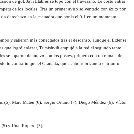
sión de gol, Javi Llabrés se topó con el travesaño. Le costó entrar
mpetu de los locales. Tras un primer aviso solventado con éxito por
r un derechazo en la escuadra que ponía el 0-1 en un momento
empo y salieron más conectados tras el descanso, aunque el Eldense
s que logró enlazar, Tsitaishvili empujó a la red el segundo tanto,
cales se toparon de nuevo con los postes, primero con un remate de
do lo contrario que el Granada, que acabó rubricando el triunfo
c (6), Marc Mateu (6), Sergio Ortuño (7), Diego Méndez (6), Víctor
(5) y Unai Ropero (5).