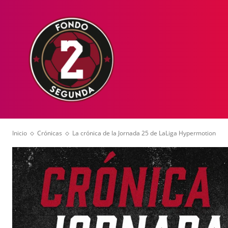
HOME
NOT
Inicio
Crónicas
La crónica de la Jornada 25 de LaLiga Hypermotion