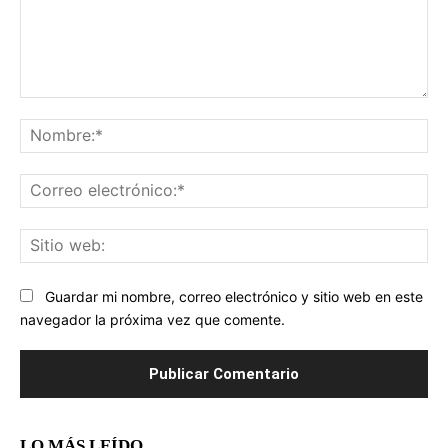
Comentario:
No
Co
ele
Sit
we
Guardar mi nombre, correo electrónico y sitio web en este
navegador la próxima vez que comente.
LO MÁS LEÍDO