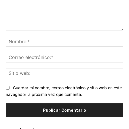
Comentario:
No
Co
ele
Sit
we
Guardar mi nombre, correo electrónico y sitio web en este
navegador la próxima vez que comente.