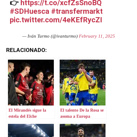
👉
https://t.co/xcfZsSnoBQ
#SDHuesca
#transfermarkt
pic.twitter.com/4eKEfRycZI
— Iván Turmo (@ivanturmo)
February 11, 2025
RELACIONADO:
El Mirandés sigue la
El talento De la Rosa se
estela del Elche
asoma a Europa