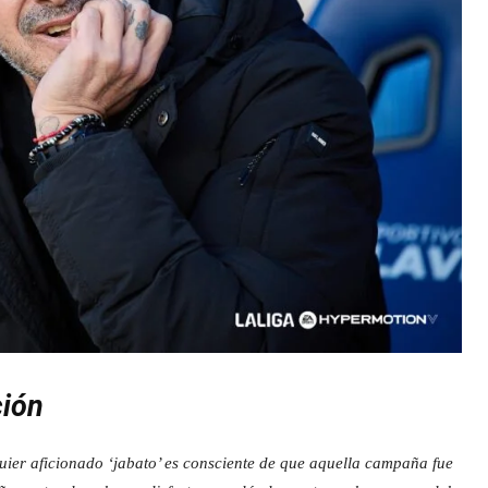
ción
uier aficionado ‘jabato’ es consciente de que aquella campaña fue