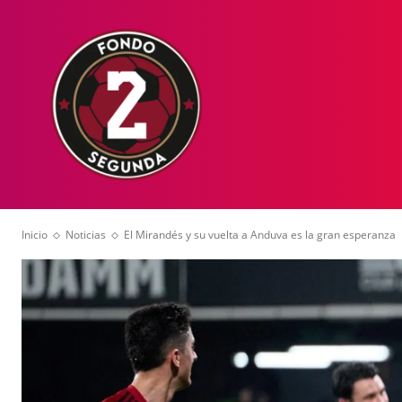
HOME
NOT
Inicio
Noticias
El Mirandés y su vuelta a Anduva es la gran esperanza