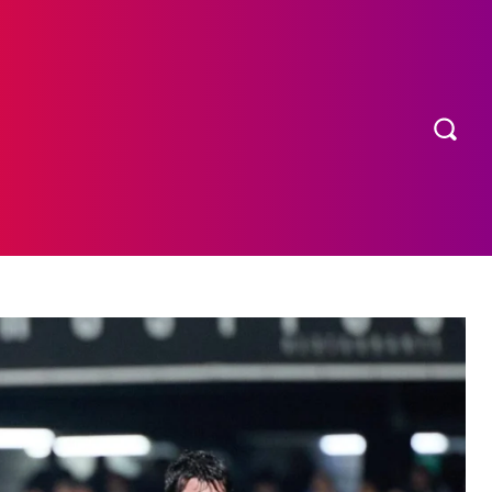
OS
MORE