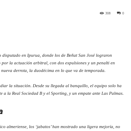
308
0
o disputado en Ipurua, donde los de Beñat San José lograron
 por la actuación arbitral, con dos expulsiones y un penalti en
a nueva derrota, la duodécima en lo que va de temporada.
iar la situación. Desde su llegada al banquillo, el equipo solo ha
nte a la Real Sociedad B y el Sporting, y un empate ante Las Palmas.
a
cnico almeriense, los ‘jabatos’ han mostrado una ligera mejoría, no