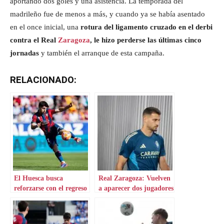
aportando dos goles y una asistencia. La temporada del
madrileño fue de menos a más, y cuando ya se había asentado
en el once inicial, una
rotura del ligamento cruzado en el derbi
contra el Real
Zaragoza
, le hizo perderse las últimas cinco
jornadas
y también el arranque de esta campaña.
RELACIONADO:
El Huesca busca
Real Zaragoza: Vuelven
reforzarse con el regreso
a aparecer dos jugadores
de Javi Hernández