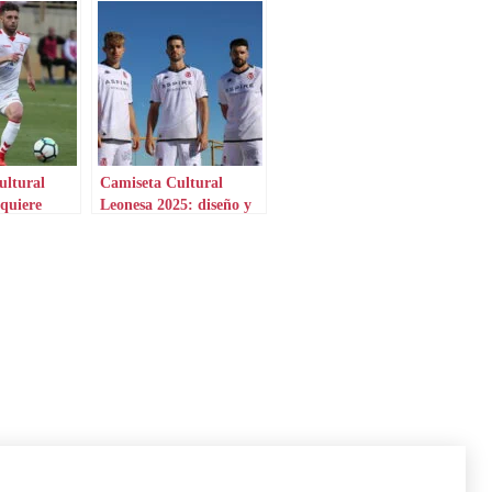
ultural
Camiseta Cultural
quiere
Leonesa 2025: diseño y
e gol
guiños al legado