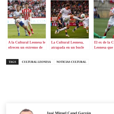
A la Cultural Leonesa le
La Cultural Leonesa,
El ex de la C
ofrecen un extremo de
atrapada en un bucle
Leonesa que 
Mareo
volver a darl
TAGS
CULTURAL LEONESA
NOTICIAS CULTURAL
José Miguel Capel Garzón