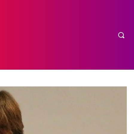
OS
MORE