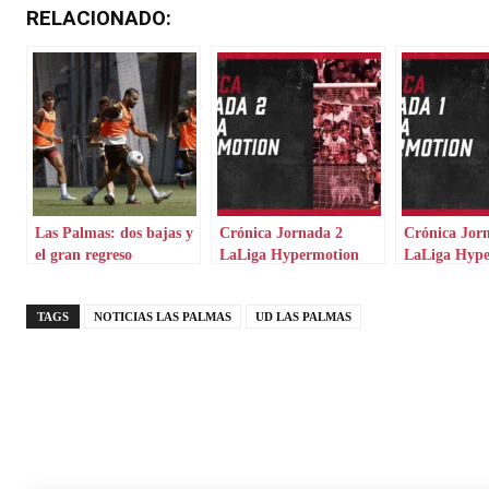
RELACIONADO:
Las Palmas: dos bajas y
Crónica Jornada 2
Crónica Jor
el gran regreso
LaLiga Hypermotion
LaLiga Hyp
TAGS
NOTICIAS LAS PALMAS
UD LAS PALMAS