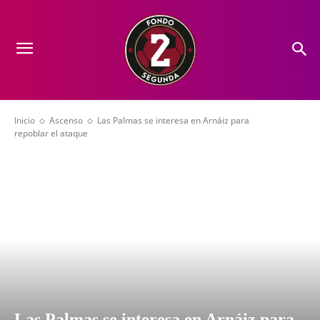
Inicio
Ascenso
Las Palmas se interesa en Arnáiz para
repoblar el ataque
Las Palmas se interesa en Arnáiz para