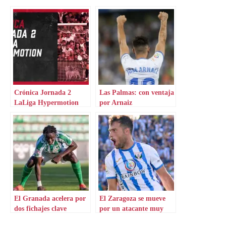
Crónica Jornada 2
Las Palmas: con ventaja
LaLiga Hypermotion
por Arnaiz
El Granada acelera por
El Zaragoza se mueve
dos fichajes clave
por un atacante muy
deseado