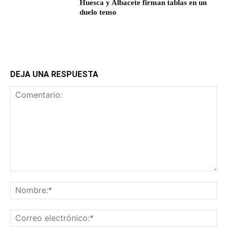
Huesca y Albacete firman tablas en un
duelo tenso
DEJA UNA RESPUESTA
Comentario:
No
Co
ele