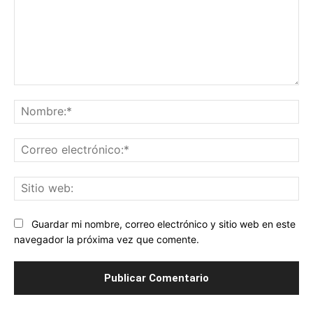
Comentario:
No
Co
ele
Sit
we
Guardar mi nombre, correo electrónico y sitio web en este
navegador la próxima vez que comente.