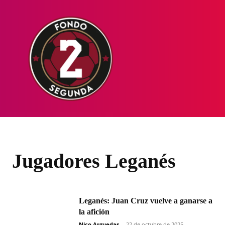
HOME
NOT
Jugadores Leganés
Leganés: Juan Cruz vuelve a ganarse a
la afición
Nico Arguedas
-
22 de octubre de 2025