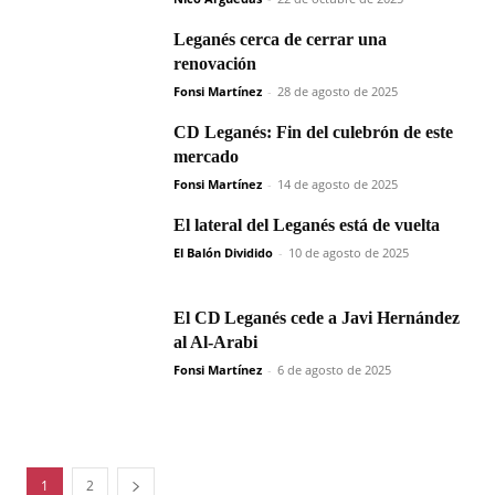
Leganés cerca de cerrar una
renovación
Fonsi Martínez
-
28 de agosto de 2025
CD Leganés: Fin del culebrón de este
mercado
Fonsi Martínez
-
14 de agosto de 2025
El lateral del Leganés está de vuelta
El Balón Dividido
-
10 de agosto de 2025
El CD Leganés cede a Javi Hernández
al Al‑Arabi
Fonsi Martínez
-
6 de agosto de 2025
1
2