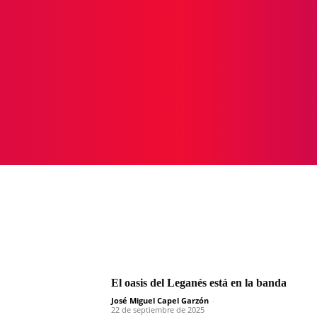
ICIAS
PROTAGONISTAS
CRONICAS
OTR
El oasis del Leganés está en la banda
José Miguel Capel Garzón
-
22 de septiembre de 2025