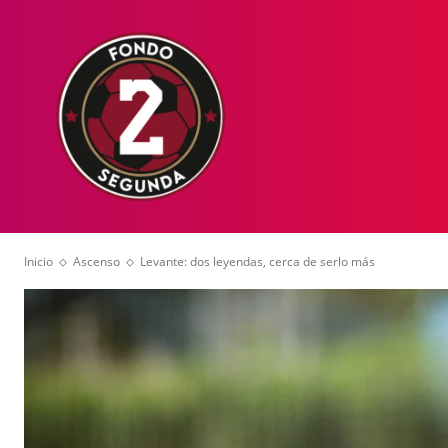
HOME
NOT
Inicio
Ascenso
Levante: dos leyendas, cerca de serlo más