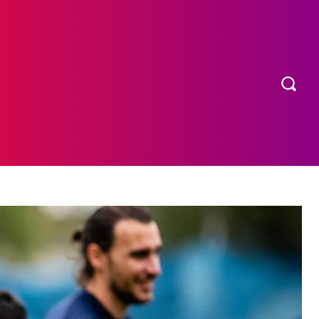
OS
MORE