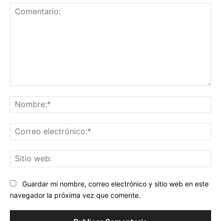
Comentario:
No
Co
ele
Sit
we
Guardar mi nombre, correo electrónico y sitio web en este
navegador la próxima vez que comente.