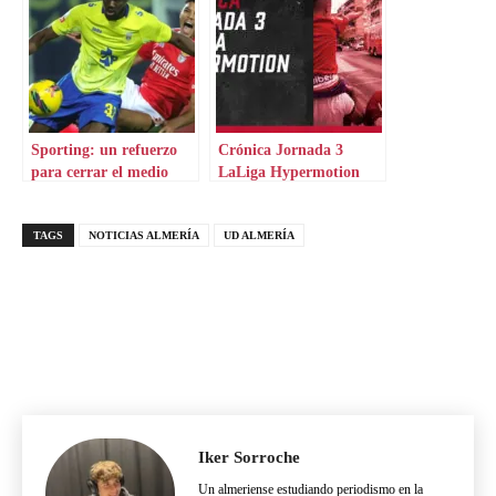
Sporting: un refuerzo
Crónica Jornada 3
para cerrar el medio
LaLiga Hypermotion
TAGS
NOTICIAS ALMERÍA
UD ALMERÍA
Iker Sorroche
Un almeriense estudiando periodismo en la