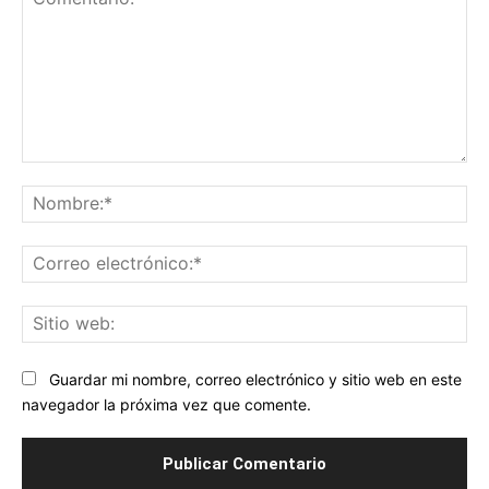
Comentario:
No
Co
ele
Sit
we
Guardar mi nombre, correo electrónico y sitio web en este
navegador la próxima vez que comente.