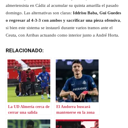
almeriensista en Cádiz al acumular su quinta amarilla el pasado
domingo. Las alternativas son claras:
Iddrisu Baba, Gui Guedes
o regresar al 4-3-3 con ambos y sacrificar una pieza ofensiva
,
si bien este sistema se instauró durante varios tramos ante el
Ceuta, con Arribas actuando como interior junto a André Horta.
RELACIONADO:
La UD Almería cerca de
El Andorra buscará
cerrar una salida
mantenerse en la zona
primordial
alta