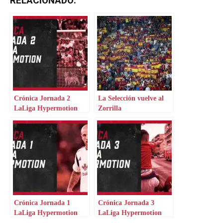
RELACIONADO:
Crónica Jornada 2
La Selección vuelve al
LaLiga Hypermotion
Zorrilla
Crónica Jornada 1
Crónica Jornada 3
LaLiga Hypermotion
LaLiga Hypermotion