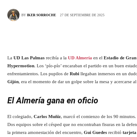
27 DE SEPTIEMBRE DE 2025
BY
IKER SORROCHE
La
UD Las Palmas
recibía a la
UD Almería
en el
Estadio de Gran
Hypermotion
. Los ‘pío-pío’ encaraban el partido en un buen estad
enfrentamientos. Los pupilos de
Rubi
llegaban inmersos en un dudoso
Gijón
, era el momento de dar un golpe sobre la mesa y acercarse al 
El Almería gana en oficio
El colegiado,
Carlos Muñiz
, marcó el comienzo de los 90 minutos. L
Dos equipos sobre el césped que no encontraban fisuras en la defe
la primera amonestación del encuentro,
Gui Guedes
recibió
tarjeta