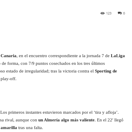
123
0
 Canaria
, en el encuentro correspondiente a la jornada 7 de
LaLiga
o de forma, con 7/9 puntos cosechados en los tres últimos
 estado de irregularidad; tras la victoria contra el
Sporting de
play-off.
os primeros instantes estuvieron marcados por el ‘tira y afloja’.
nsa rival, aunque con
un Almería algo más valiente
. En el 22′ llegó
 amarilla
tras una falta.