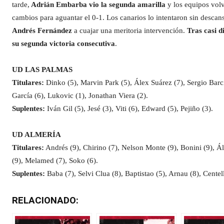
tarde,
Adrián Embarba vio la segunda amarilla
y los equipos volví
cambios para aguantar el 0-1. Los canarios lo intentaron sin descan
Andrés Fernández
a cuajar una meritoria intervención.
Tras casi d
su segunda victoria consecutiva
.
UD LAS PALMAS
Titulares:
Dinko (5), Marvin Park (5), Álex Suárez (7), Sergio Barcia
García (6), Lukovic (1), Jonathan Viera (2).
Suplentes:
Iván Gil (5), Jesé (3), Viti (6), Edward (5), Pejiño (3).
UD ALMERÍA
Titulares:
Andrés (9), Chirino (7), Nelson Monte (9), Bonini (9), Á
(9), Melamed (7), Soko (6).
Suplentes:
Baba (7), Selvi Clua (8), Baptistao (5), Arnau (8), Centell
RELACIONADO: