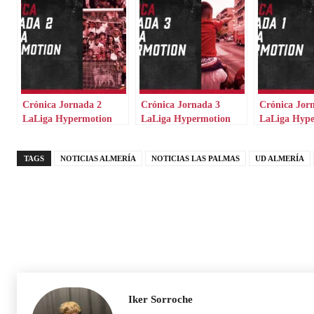
Crónica Jornada 2
Crónica Jornada 3
Crónica Jor
LaLiga Hypermotion
LaLiga Hypermotion
LaLiga Hyp
TAGS
NOTICIAS ALMERÍA
NOTICIAS LAS PALMAS
UD ALMERÍA
Iker Sorroche