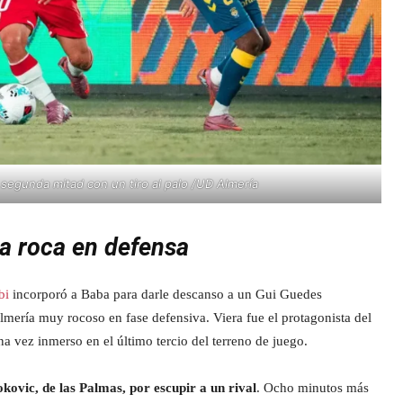
 segunda mitad con un tiro al palo /UD Almería
na roca en defensa
bi
incorporó a Baba para darle descanso a un Gui Guedes
ería muy rocoso en fase defensiva. Viera fue el protagonista del
a vez inmerso en el último tercio del terreno de juego.
okovic, de las Palmas, por escupir a un rival
. Ocho minutos más