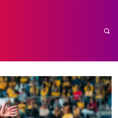
OS
MORE