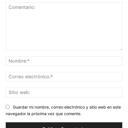
Comentario:
No
Co
ele
Sit
we
Guardar mi nombre, correo electrónico y sitio web en este
navegador la próxima vez que comente.