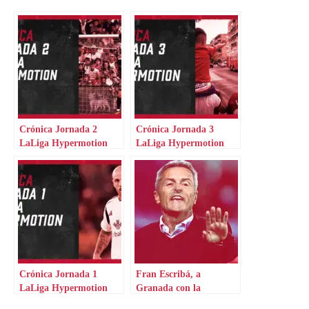
Crónica Jornada 2
Crónica Jornada 3
LaLiga Hypermotion
LaLiga Hypermotion
Crónica Jornada 1
Fran Escribá, a
LaLiga Hypermotion
Granada con la
tendencia por los suelos