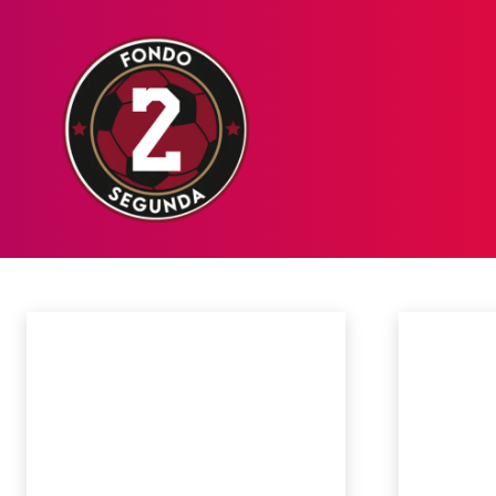
HOME
NOT
NOTICIAS
Análisis
Ascenso
Camino al Cielo
Crónicas
Datos
FICHAJE
His
Inicio
Noticias