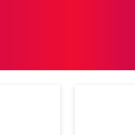
ICIAS
PROTAGONISTAS
CRONICAS
OTR
torias
Mercado