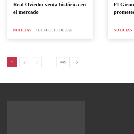
Real Oviedo: venta histórica en
El Giron
el mercado
promete
NOTICIAS
7 DE AGOSTO DE 2026
NOTICIAS
...
1
2
3
445