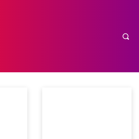
OS
MORE