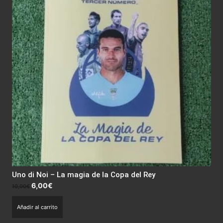
Uno di Noi – La magia de la Copa del Rey
El
El
6,00
€
10,00
€
precio
precio
Añadir al carrito
original
actual
era:
es: