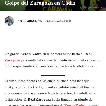
Golpe del Zaragoza en Cádiz
7 DE MARZO DE 2026
BY
NICO ARGUEDAS
Un gol de
Kenan Kodro
en la primera mitad bastó al
Real
Zaragoza
para asaltar el campo del
Cádiz
en un duelo intenso y
bronco que terminó con una sonora pitada de la afición local.
El fútbol tiene noches en las que el silencio pesa más que
cualquier grito. En
Cádiz
, cuando el árbitro señaló el final, lo
que se escuchó fue una mezcla de frustración, incredulidad y
resignación. El
Real Zaragoza
había firmado un triunfo de
enorme valor gracias al oportunismo de
Kenan Kodro
,
mientras