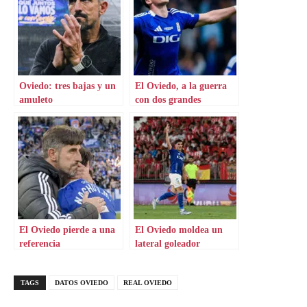
Oviedo: tres bajas y un
El Oviedo, a la guerra
amuleto
con dos grandes
novedades
El Oviedo pierde a una
El Oviedo moldea un
referencia
lateral goleador
TAGS
DATOS OVIEDO
REAL OVIEDO