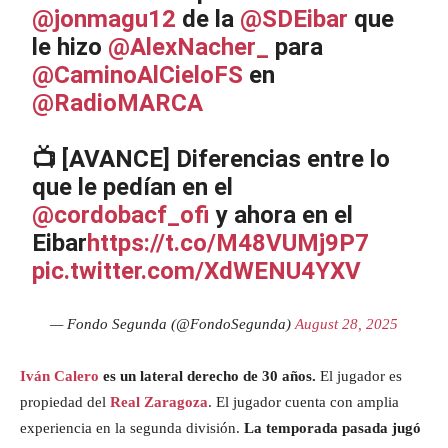
@jonmagu12
de la
@SDEibar
que
le hizo
@AlexNacher_
para
@CaminoAlCieloFS
en
@RadioMARCA
📺 [AVANCE] Diferencias entre lo
que le pedían en el
@cordobacf_ofi
y ahora en el
Eibar
https://t.co/M48VUMj9P7
pic.twitter.com/XdWENU4YXV
— Fondo Segunda (@FondoSegunda)
August 28, 2025
Iván Calero
es un lateral derecho de 30 años.
El jugador es
propiedad del
Real Zaragoza
. El jugador cuenta con amplia
experiencia en la segunda división.
La temporada pasada jugó