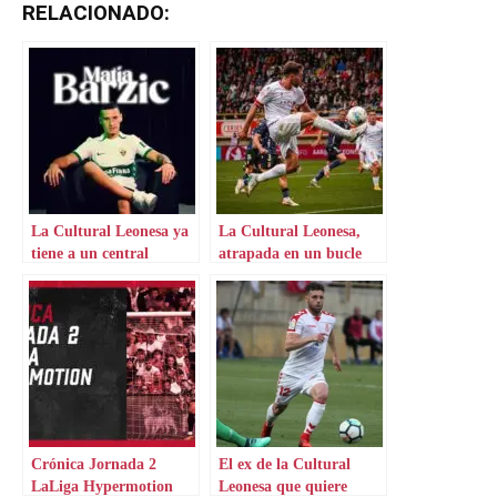
RELACIONADO:
La Cultural Leonesa ya
La Cultural Leonesa,
tiene a un central
atrapada en un bucle
cerrado
Crónica Jornada 2
El ex de la Cultural
LaLiga Hypermotion
Leonesa que quiere