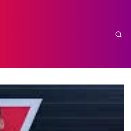
OS
MORE