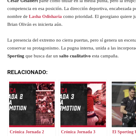
César Gelabert
parte como titular en la media punta, pero la irrup
competencia en esa posición. La dirección deportiva, encabezada 
nombre de
Lasha Odisharia
como prioridad. El georgiano quiere ju
Brian Oliván es inicierta aún.
La presencia del extremo no cierra puertas, pero sí genera un escen
conservar su protagonismo. La pugna interna, unida a las incorpora
Sporting
que busca dar un
salto cualitativo
esta campaña.
RELACIONADO:
Crónica Jornada 2
Crónica Jornada 3
El Sporting 