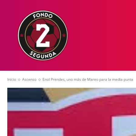
HOME
NOT
Inicio
Ascenso
Enol Prendes, uno más de Mareo para la media punta