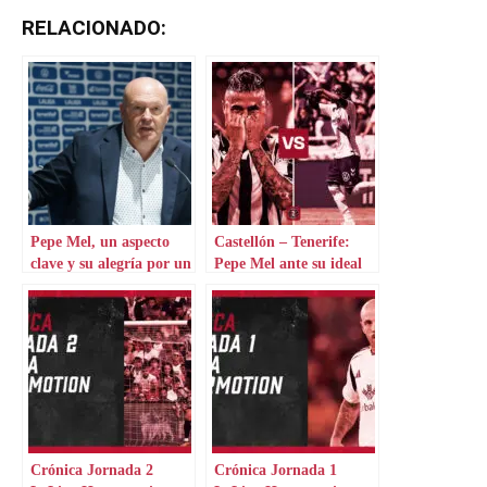
RELACIONADO:
Pepe Mel, un aspecto
Castellón – Tenerife:
clave y su alegría por un
Pepe Mel ante su ideal
jugador
de juego
Crónica Jornada 2
Crónica Jornada 1