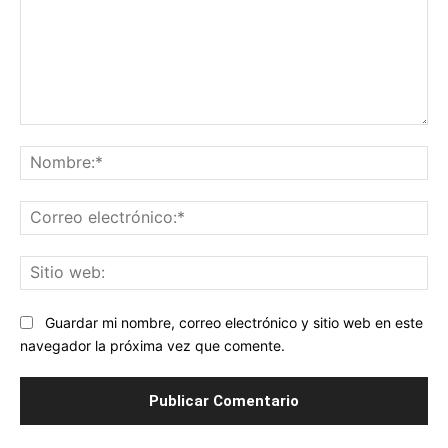
Comentario:
No
Co
ele
Sit
we
Guardar mi nombre, correo electrónico y sitio web en este
navegador la próxima vez que comente.