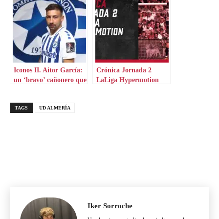
Iconos II. Aitor García:
Crónica Jornada 2
un ‘bravo’ cañonero que
LaLiga Hypermotion
aterriza en Grecia
TAGS
UD ALMERÍA
Iker Sorroche