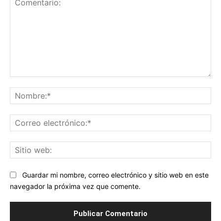
Comentario:
No
Co
ele
Sit
we
Guardar mi nombre, correo electrónico y sitio web en este
navegador la próxima vez que comente.