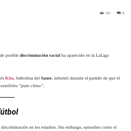
167
0
 de posible
discriminación racial
ha aparecido en la LaLiga
nés
Kita
, futbolista del
Sanse
, informó durante el partido de que el
to xenófobo
“puto chino”
.
fútbol
e discriminación en los estadios. Sin embargo, episodios como el