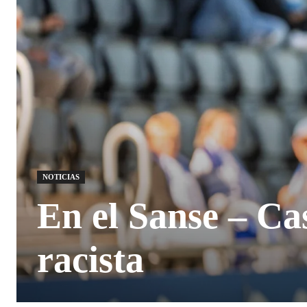
NOTICIAS
En el Sanse – Ca
racista