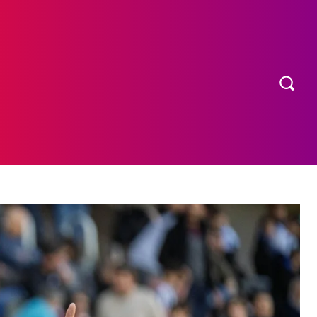
OS
MORE