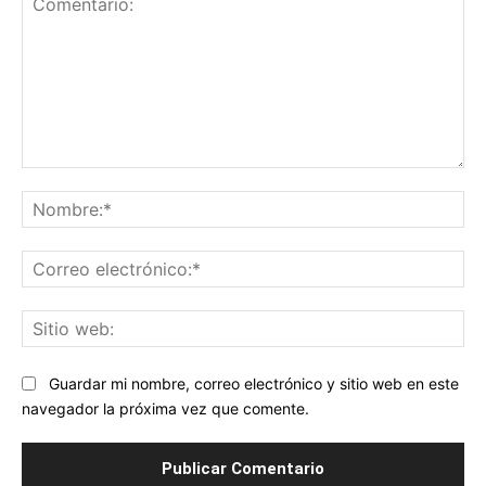
Comentario:
No
Co
ele
Sit
we
Guardar mi nombre, correo electrónico y sitio web en este
navegador la próxima vez que comente.