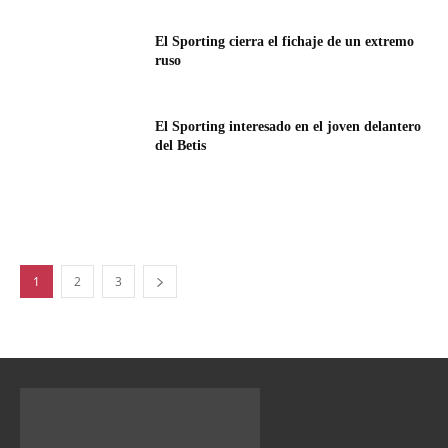
El Sporting cierra el fichaje de un extremo
ruso
El Sporting interesado en el joven delantero
del Betis
1
2
3