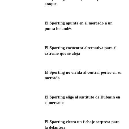
ataque
El Sporting apunta en el mercado a un
punta holandés
El Sporting encuentra alternativa para el
extremo que se aleja
El Sporting no olvida al central perico en su
mercado
El Sporting elige al sustituto de Dubasin en
el mercado
El Sporting cierra un fichaje sorpresa para
la delantera