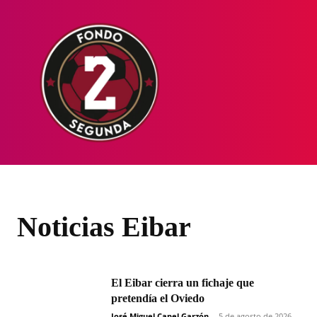
HOME
NOT
Noticias Eibar
El Eibar cierra un fichaje que
pretendía el Oviedo
José Miguel Capel Garzón
-
5 de agosto de 2026