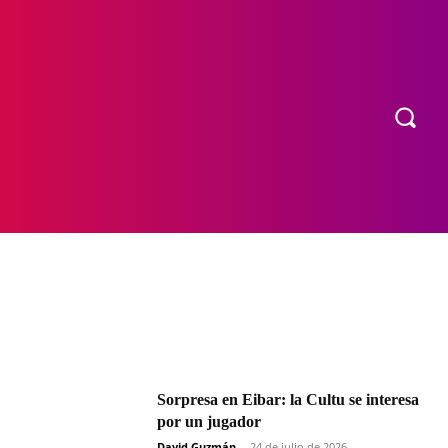
OS
MORE
Sorpresa en Eibar: la Cultu se interesa
por un jugador
David Guzmán
-
24 de julio de 2026