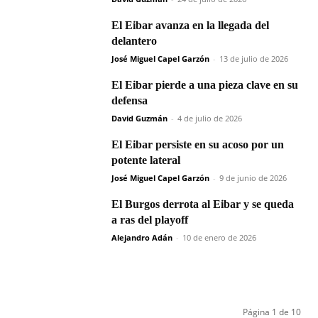
El Eibar avanza en la llegada del
delantero
José Miguel Capel Garzón
-
13 de julio de 2026
El Eibar pierde a una pieza clave en su
defensa
David Guzmán
-
4 de julio de 2026
El Eibar persiste en su acoso por un
potente lateral
José Miguel Capel Garzón
-
9 de junio de 2026
El Burgos derrota al Eibar y se queda
a ras del playoff
Alejandro Adán
-
10 de enero de 2026
Página 1 de 10