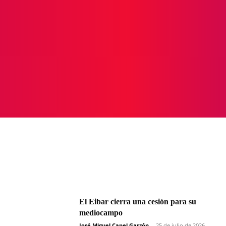
ICIAS
PROTAGONISTAS
CRONICAS
OTR
El Eibar cierra una cesión para su
mediocampo
José Miguel Capel Garzón
-
25 de julio de 2026