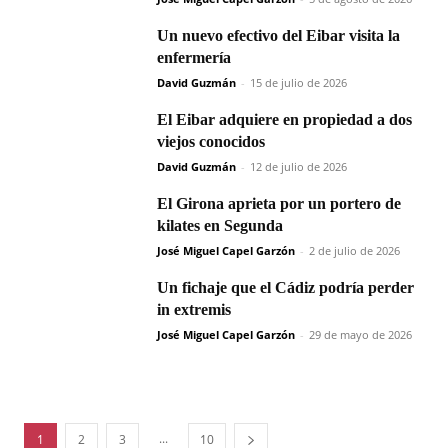
Un nuevo efectivo del Eibar visita la
enfermería
David Guzmán
-
15 de julio de 2026
El Eibar adquiere en propiedad a dos
viejos conocidos
David Guzmán
-
12 de julio de 2026
El Girona aprieta por un portero de
kilates en Segunda
José Miguel Capel Garzón
-
2 de julio de 2026
Un fichaje que el Cádiz podría perder
in extremis
José Miguel Capel Garzón
-
29 de mayo de 2026
...
1
2
3
10