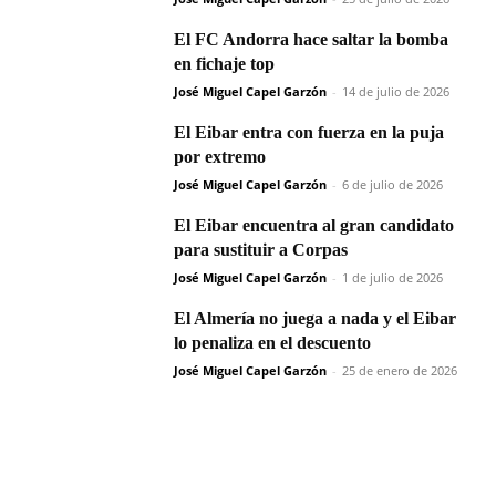
El FC Andorra hace saltar la bomba
en fichaje top
José Miguel Capel Garzón
-
14 de julio de 2026
El Eibar entra con fuerza en la puja
por extremo
José Miguel Capel Garzón
-
6 de julio de 2026
El Eibar encuentra al gran candidato
para sustituir a Corpas
José Miguel Capel Garzón
-
1 de julio de 2026
El Almería no juega a nada y el Eibar
lo penaliza en el descuento
José Miguel Capel Garzón
-
25 de enero de 2026