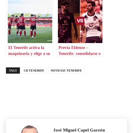
El Tenerife activa la
Previa Eldense –
maquinaria y elige a su
Tenerife: consolidarse o
nuevo goleador
un paso adelante
TAGS
CD TENERIFE
NOTICIAS TENERIFE
José Miguel Capel Garzón