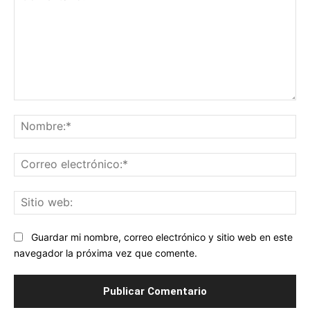
Comentario:
No
Co
ele
Sit
we
Guardar mi nombre, correo electrónico y sitio web en este
navegador la próxima vez que comente.