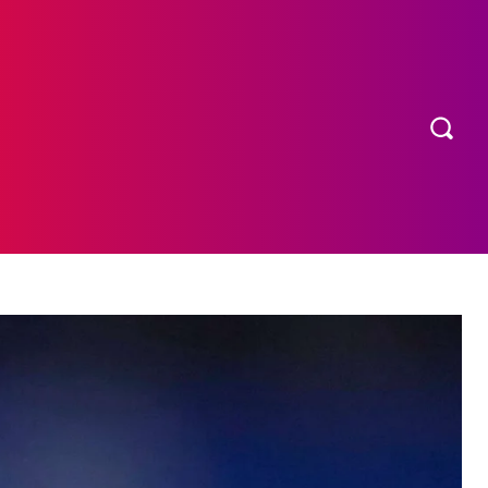
OS
MORE