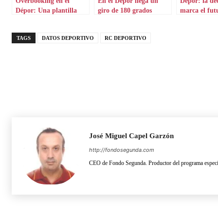
Overbooking en el
En el Dépor llega un
Dépor: la de
Dépor: Una plantilla
giro de 180 grados
marca el fut
que necesita salidas
TAGS
DATOS DEPORTIVO
RC DEPORTIVO
José Miguel Capel Garzón
http://fondosegunda.com
CEO de Fondo Segunda. Productor del programa especia