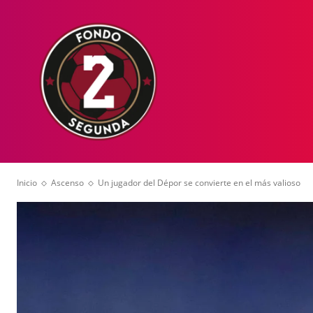
HOME
NOT
Inicio
Ascenso
Un jugador del Dépor se convierte en el más valioso