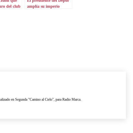
cisión que
El presidente del Dépor
uro del club
amplía su imperio
lizado en Segunda "Camino al Cielo", para Radio Marca.