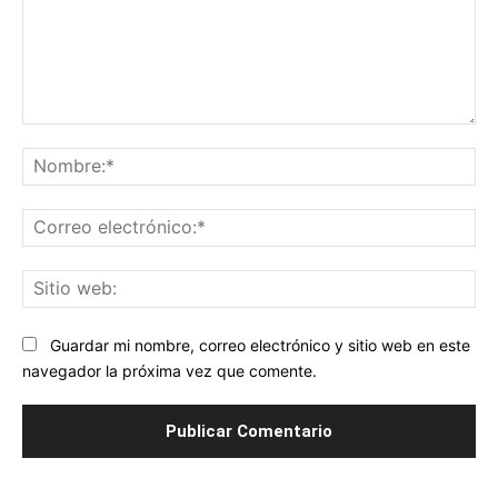
Comentario:
No
Co
ele
Sit
we
Guardar mi nombre, correo electrónico y sitio web en este
navegador la próxima vez que comente.