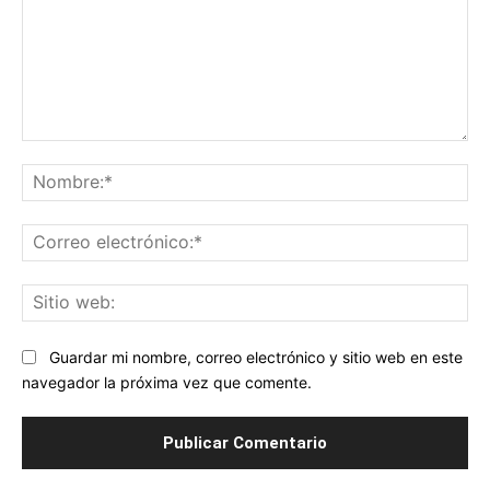
Comentario:
No
Co
ele
Sit
we
Guardar mi nombre, correo electrónico y sitio web en este
navegador la próxima vez que comente.