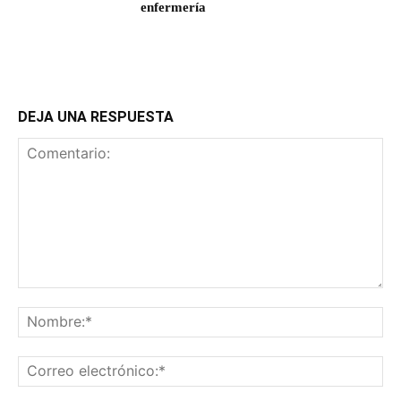
enfermería
DEJA UNA RESPUESTA
Comentario:
No
Co
ele