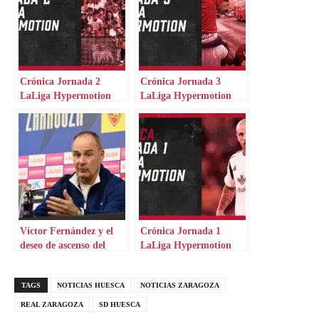
Crónica Jornada 2
Crónica Jornada 3
LaLiga Hypermotion
LaLiga Hypermotion
Víctor Fernández y el
Crónica Jornada 1
deseo de ascenso del
LaLiga Hypermotion
míster
TAGS
NOTICIAS HUESCA
NOTICIAS ZARAGOZA
REAL ZARAGOZA
SD HUESCA