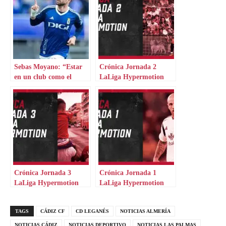
Sebas Moyano: “Estar
Crónica Jornada 2
en un club como el
LaLiga Hypermotion
Oviedo es un regalo”
Crónica Jornada 3
Crónica Jornada 1
LaLiga Hypermotion
LaLiga Hypermotion
TAGS
CÁDIZ CF
CD LEGANÉS
NOTICIAS ALMERÍA
NOTICIAS CÁDIZ
NOTICIAS DEPORTIVO
NOTICIAS LAS PALMAS