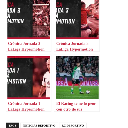
Crónica Jornada 2
Crónica Jornada 3
LaLiga Hypermotion
LaLiga Hypermotion
Crónica Jornada 1
El Racing teme lo peor
LaLiga Hypermotion
con otro de sus
centrocampistas
TAGS
NOTICIAS DEPORTIVO
RC DEPORTIVO