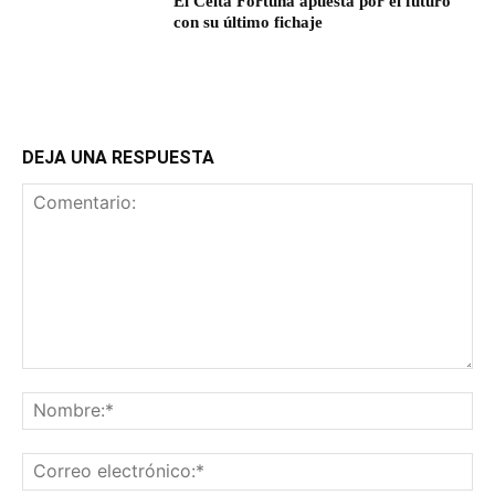
El Celta Fortuna apuesta por el futuro
con su último fichaje
DEJA UNA RESPUESTA
Comentario:
No
Co
ele