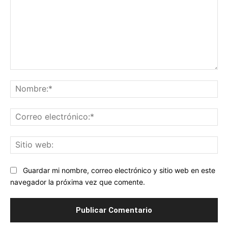
Comentario:
No
Co
ele
Sit
we
Guardar mi nombre, correo electrónico y sitio web en este
navegador la próxima vez que comente.