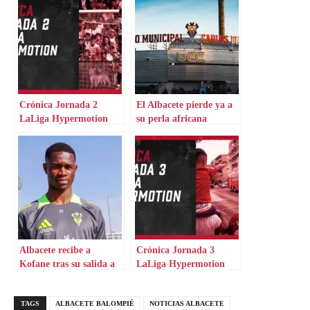
Crónica Jornada 2
El Albacete pierde ya a
LaLiga Hypermotion
su perla africana
Albacete recibe a
Crónica Jornada 3
Kofane tras su salida a
LaLiga Hypermotion
Alemania
TAGS
ALBACETE BALOMPIÉ
NOTICIAS ALBACETE