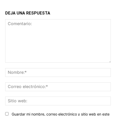
DEJA UNA RESPUESTA
Comentario:
No
Co
ele
Sit
we
Guardar mi nombre, correo electrónico y sitio web en este