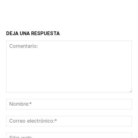
DEJA UNA RESPUESTA
Comentario:
No
Co
ele
Sit