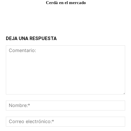
Cerdà en el mercado
DEJA UNA RESPUESTA
Comentario:
No
Co
ele